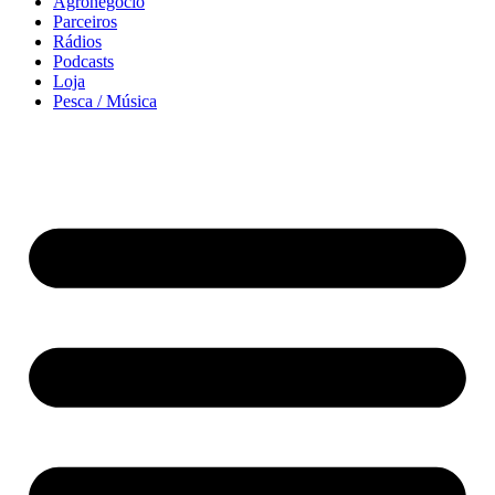
Agronegócio
Parceiros
Rádios
Podcasts
Loja
Pesca / Música