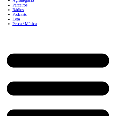
Agronegócio
Parceiros
Rádios
Podcasts
Loja
Pesca / Música