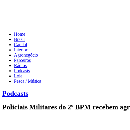
Home
Brasil
Capital
Interior
Agronegócio
Parceiros
Rádios
Podcasts
Loja
Pesca / Música
Podcasts
Policiais Militares do 2º BPM recebem agr