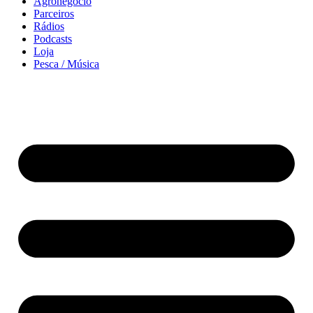
Agronegócio
Parceiros
Rádios
Podcasts
Loja
Pesca / Música