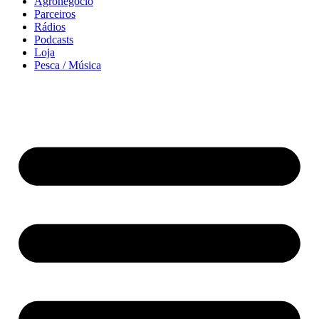
Agronegócio
Parceiros
Rádios
Podcasts
Loja
Pesca / Música