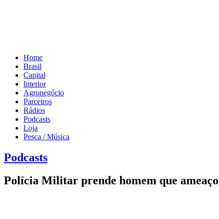
Home
Brasil
Capital
Interior
Agronegócio
Parceiros
Rádios
Podcasts
Loja
Pesca / Música
Podcasts
Polícia Militar prende homem que ameaço