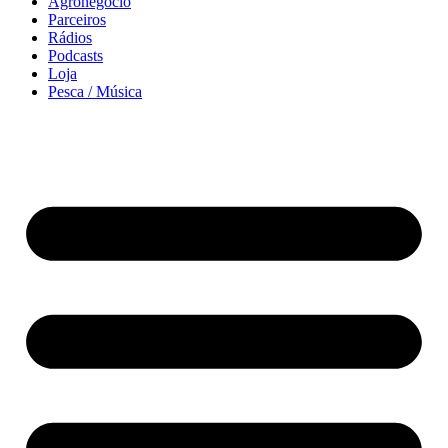
Agronegócio
Parceiros
Rádios
Podcasts
Loja
Pesca / Música