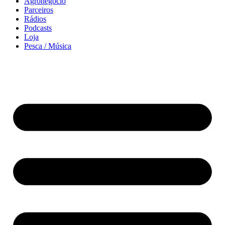
Agronegócio
Parceiros
Rádios
Podcasts
Loja
Pesca / Música