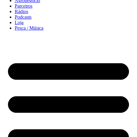
Agronegócio
Parceiros
Rádios
Podcasts
Loja
Pesca / Música