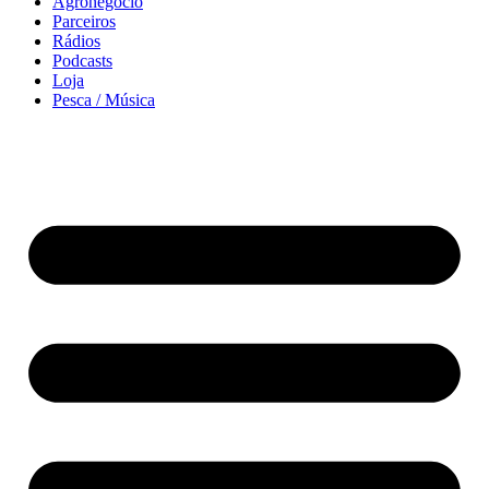
Agronegócio
Parceiros
Rádios
Podcasts
Loja
Pesca / Música