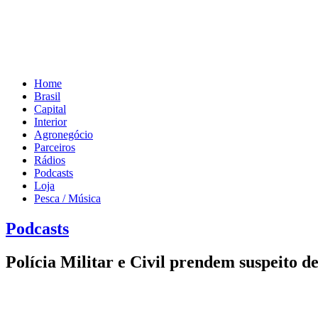
Home
Brasil
Capital
Interior
Agronegócio
Parceiros
Rádios
Podcasts
Loja
Pesca / Música
Podcasts
Polícia Militar e Civil prendem suspeito d