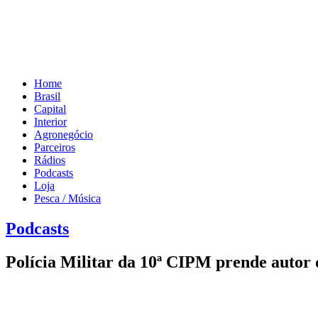
Home
Brasil
Capital
Interior
Agronegócio
Parceiros
Rádios
Podcasts
Loja
Pesca / Música
Podcasts
Polícia Militar da 10ª CIPM prende autor d