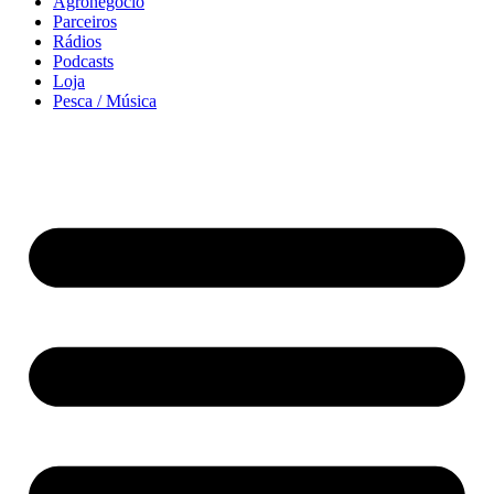
Agronegócio
Parceiros
Rádios
Podcasts
Loja
Pesca / Música