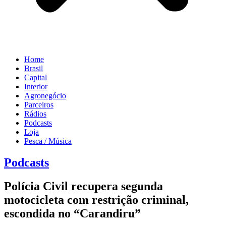
Home
Brasil
Capital
Interior
Agronegócio
Parceiros
Rádios
Podcasts
Loja
Pesca / Música
Podcasts
Polícia Civil recupera segunda
motocicleta com restrição criminal,
escondida no “Carandiru”