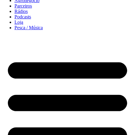
Agronegócio
Parceiros
Rádios
Podcasts
Loja
Pesca / Música