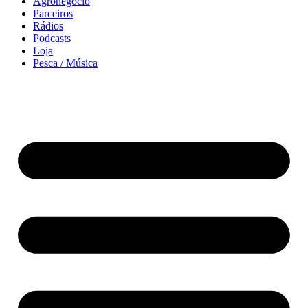
Agronegócio
Parceiros
Rádios
Podcasts
Loja
Pesca / Música