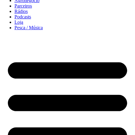
Agronegócio
Parceiros
Rádios
Podcasts
Loja
Pesca / Música