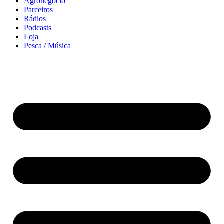
Agronegócio
Parceiros
Rádios
Podcasts
Loja
Pesca / Música