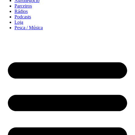
Agronegócio
Parceiros
Rádios
Podcasts
Loja
Pesca / Música