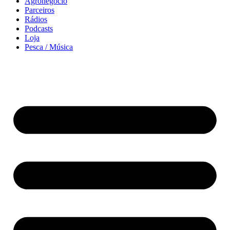
Agronegócio
Parceiros
Rádios
Podcasts
Loja
Pesca / Música