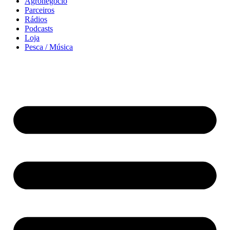
Agronegócio
Parceiros
Rádios
Podcasts
Loja
Pesca / Música