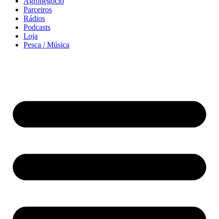
Agronegócio
Parceiros
Rádios
Podcasts
Loja
Pesca / Música