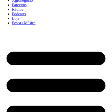
Agronegócio
Parceiros
Rádios
Podcasts
Loja
Pesca / Música