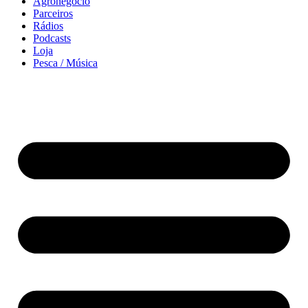
Agronegócio
Parceiros
Rádios
Podcasts
Loja
Pesca / Música