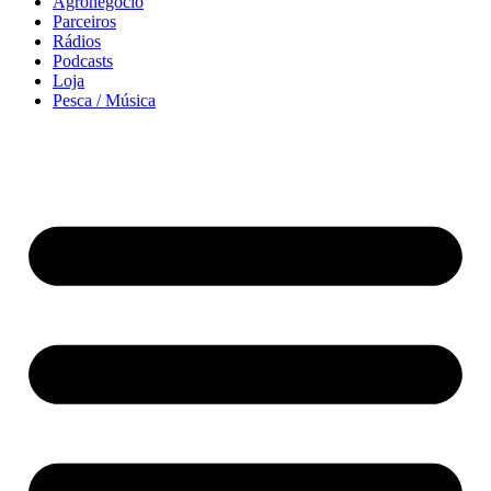
Agronegócio
Parceiros
Rádios
Podcasts
Loja
Pesca / Música