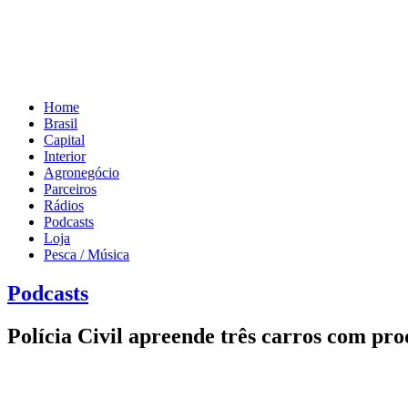
Home
Brasil
Capital
Interior
Agronegócio
Parceiros
Rádios
Podcasts
Loja
Pesca / Música
Podcasts
Polícia Civil apreende três carros com pr