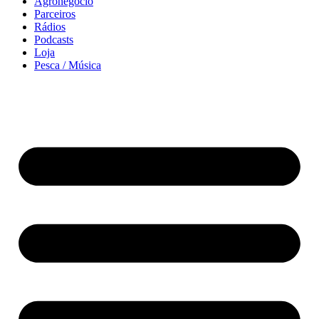
Agronegócio
Parceiros
Rádios
Podcasts
Loja
Pesca / Música