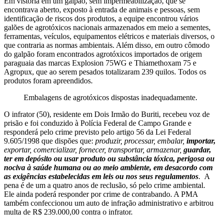
Em vistoria em um galpão, sem impermeabilização, que se
encontrava aberto, exposto à entrada de animais e pessoas, sem
identificação de riscos dos produtos, a equipe encontrou vários
galões de agrotóxicos nacionais armazenados em meio a sementes,
ferramentas, veículos, equipamentos elétricos e materiais diversos, o
que contraria as normas ambientais. Além disso, em outro cômodo
do galpão foram encontrados agrotóxicos importados de origem
paraguaia das marcas Explosion 75WG e Thiamethoxam 75 e
Agropux, que ao serem pesados totalizaram 239 quilos. Todos os
produtos foram apreendidos.
Embalagens de agrotóxicos dispostas inadequadamente.
O infrator (50), residente em Dois Irmão do Buriti, recebeu voz de
prisão e foi conduzido à Polícia Federal de Campo Grande e
responderá pelo crime previsto pelo artigo 56 da Lei Federal
9.605/1998 que dispões que:
produzir, processar, embalar,
importar,
exportar, comercializar, fornecer, transportar, armazenar,
guardar,
ter em depósito ou usar produto ou substância tóxica, perigosa ou
nociva à saúde humana ou ao meio ambiente, em desacordo com
as exigências estabelecidas em leis ou nos seus regulamentos
. A
pena é de um a quatro anos de reclusão, só pelo crime ambiental.
Ele ainda poderá responder por crime de contrabando. A PMA
também confeccionou um auto de infração administrativo e arbitrou
multa de R$ 239.000,00 contra o infrator.