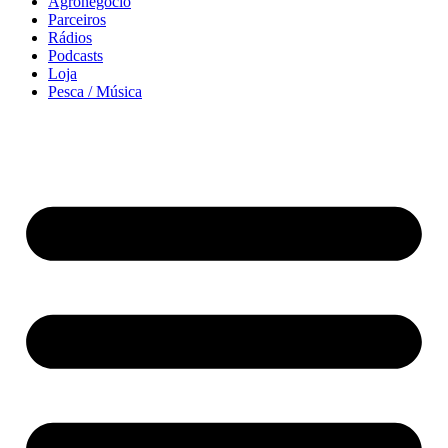
Agronegócio
Parceiros
Rádios
Podcasts
Loja
Pesca / Música