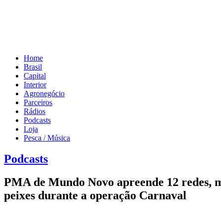
Home
Brasil
Capital
Interior
Agronegócio
Parceiros
Rádios
Podcasts
Loja
Pesca / Música
Podcasts
PMA de Mundo Novo apreende 12 redes, medi
peixes durante a operação Carnaval