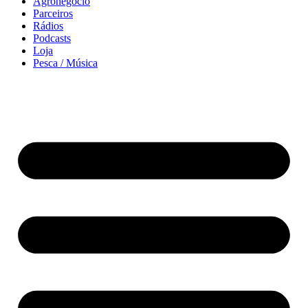
Agronegócio
Parceiros
Rádios
Podcasts
Loja
Pesca / Música