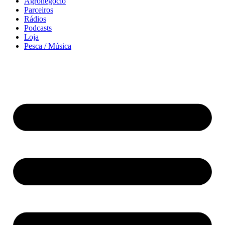
Agronegócio
Parceiros
Rádios
Podcasts
Loja
Pesca / Música