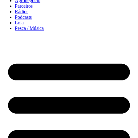
Agronegócio
Parceiros
Rádios
Podcasts
Loja
Pesca / Música