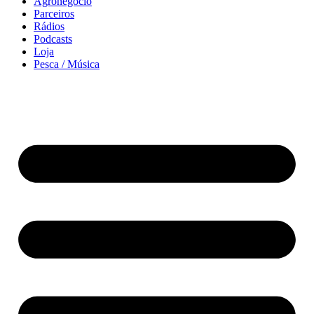
Agronegócio
Parceiros
Rádios
Podcasts
Loja
Pesca / Música