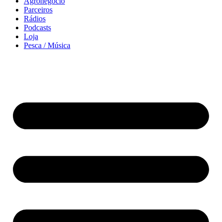
Agronegócio
Parceiros
Rádios
Podcasts
Loja
Pesca / Música