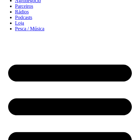
Agronegócio
Parceiros
Rádios
Podcasts
Loja
Pesca / Música