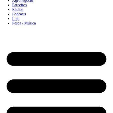
Agronegócio
Parceiros
Rádios
Podcasts
Loja
Pesca / Música