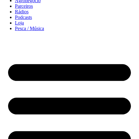
Agronegócio
Parceiros
Rádios
Podcasts
Loja
Pesca / Música