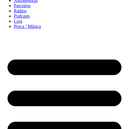
Agronegócio
Parceiros
Rádios
Podcasts
Loja
Pesca / Música