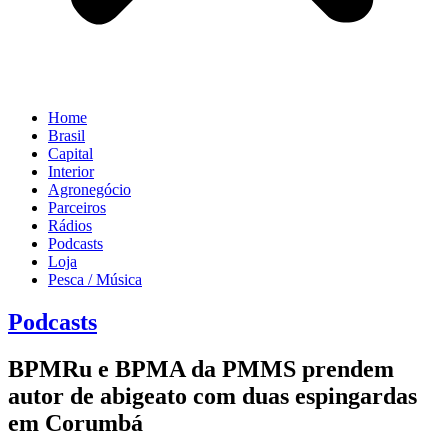
Home
Brasil
Capital
Interior
Agronegócio
Parceiros
Rádios
Podcasts
Loja
Pesca / Música
Podcasts
BPMRu e BPMA da PMMS prendem
autor de abigeato com duas espingardas
em Corumbá