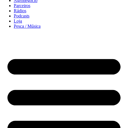
Agronegócio
Parceiros
Rádios
Podcasts
Loja
Pesca / Música