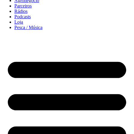
Agronegócio
Parceiros
Rádios
Podcasts
Loja
Pesca / Música