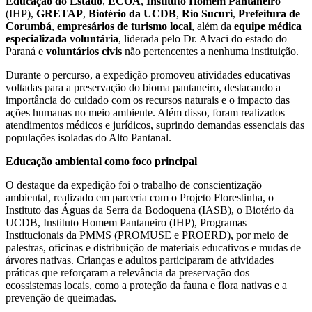
Educação do Estado
,
ECOA
,
Instituto Homem Pantaneiro
(IHP),
GRETAP
,
Biotério da UCDB
,
Rio Sucuri
,
Prefeitura de
Corumbá
,
empresários de turismo local
, além da
equipe médica
especializada voluntária
, liderada pelo Dr. Alvaci do estado do
Paraná e
voluntários civis
não pertencentes a nenhuma instituição.
Durante o percurso, a expedição promoveu atividades educativas
voltadas para a preservação do bioma pantaneiro, destacando a
importância do cuidado com os recursos naturais e o impacto das
ações humanas no meio ambiente. Além disso, foram realizados
atendimentos médicos e jurídicos, suprindo demandas essenciais das
populações isoladas do Alto Pantanal.
Educação ambiental como foco principal
O destaque da expedição foi o trabalho de conscientização
ambiental, realizado em parceria com o Projeto Florestinha, o
Instituto das Águas da Serra da Bodoquena (IASB), o Biotério da
UCDB, Instituto Homem Pantaneiro (IHP), Programas
Institucionais da PMMS (PROMUSE e PROERD), por meio de
palestras, oficinas e distribuição de materiais educativos e mudas de
árvores nativas. Crianças e adultos participaram de atividades
práticas que reforçaram a relevância da preservação dos
ecossistemas locais, como a proteção da fauna e flora nativas e a
prevenção de queimadas.