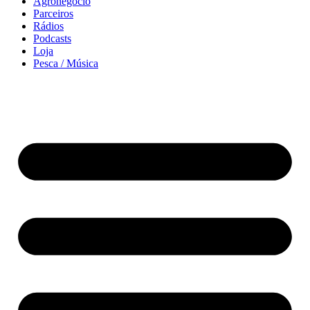
Agronegócio
Parceiros
Rádios
Podcasts
Loja
Pesca / Música