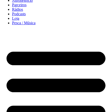
Agronegócio
Parceiros
Rádios
Podcasts
Loja
Pesca / Música