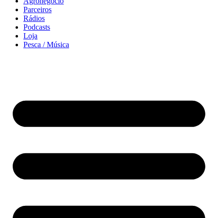
Agronegócio
Parceiros
Rádios
Podcasts
Loja
Pesca / Música