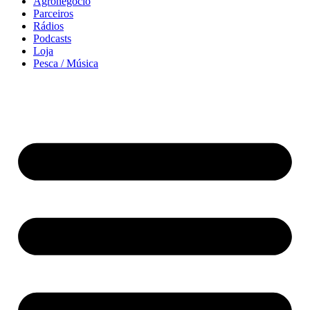
Agronegócio
Parceiros
Rádios
Podcasts
Loja
Pesca / Música