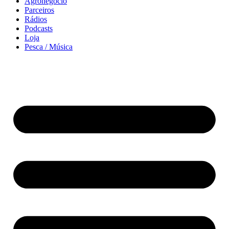
Agronegócio
Parceiros
Rádios
Podcasts
Loja
Pesca / Música