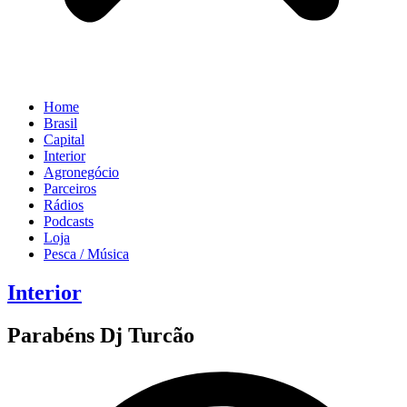
Home
Brasil
Capital
Interior
Agronegócio
Parceiros
Rádios
Podcasts
Loja
Pesca / Música
Interior
Parabéns Dj Turcão