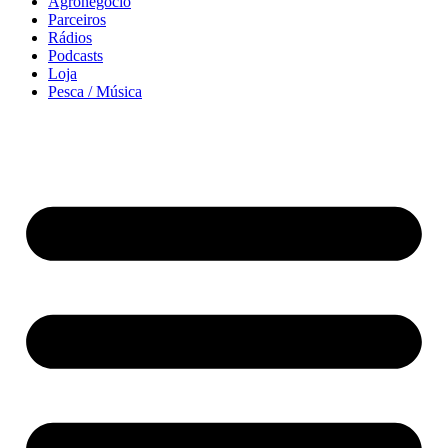
Agronegócio
Parceiros
Rádios
Podcasts
Loja
Pesca / Música