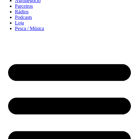
Agronegócio
Parceiros
Rádios
Podcasts
Loja
Pesca / Música