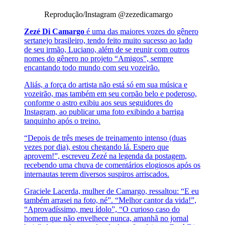
Reprodução/Instagram @zezedicamargo
Zezé Di Camargo
é uma das maiores vozes do gênero
sertanejo brasileiro, tendo feito muito sucesso ao lado
de seu irmão, Luciano, além de se reunir com outros
nomes do gênero no projeto “Amigos”, sempre
encantando todo mundo com seu vozeirão.
Aliás, a força do artista não está só em sua música e
vozeirão, mas também em seu corpão belo e poderoso,
conforme o astro exibiu aos seus seguidores do
Instagram, ao publicar uma foto exibindo a barriga
tanquinho após o treino.
“Depois de três meses de treinamento intenso (duas
vezes por dia), estou chegando lá. Espero que
aprovem!”, escreveu Zezé na legenda da postagem,
recebendo uma chuva de comentários elogiosos após os
internautas terem diversos suspiros arriscados.
Graciele Lacerda, mulher de Camargo, ressaltou: “E eu
também arrasei na foto, né”. “Melhor cantor da vida!”,
“Aprovadíssimo, meu ídolo”, “O curioso caso do
homem que não envelhece nunca, amanhã no jornal