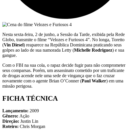
Nesta sexta-feira, 2 de junho, a Sessão da Tarde, exibida pela Rede
Globo, transmite o filme “Velozes e Furiosos 4”. No longa, Toretto
(
Vin Diesel
) reaparece na República Dominicana praticando seus
golpes ao lado de sua namorada Letty (
Michelle Rodriguez
) e sua
gangue.
Com o FBI na sua cola, o rapaz decide fugir para não comprometer
seus comparsas. Porém, um assassinato cometido por um traficante
de drogas acende nele uma sede de vingança que o faz cruzar
novamente com o agente Brian O’Conner (
Paul Walker
) em uma
missão perigosa.
FICHA TÉCNICA
Lançamento:
2009
Gênero:
Ação
Direção:
Justin Lin
Roteiro:
Chris Morgan