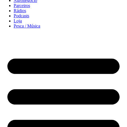
Agronegócio
Parceiros
Rádios
Podcasts
Loja
Pesca / Música