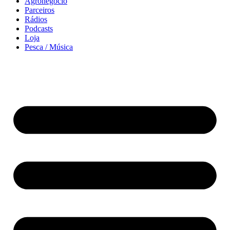
Agronegócio
Parceiros
Rádios
Podcasts
Loja
Pesca / Música