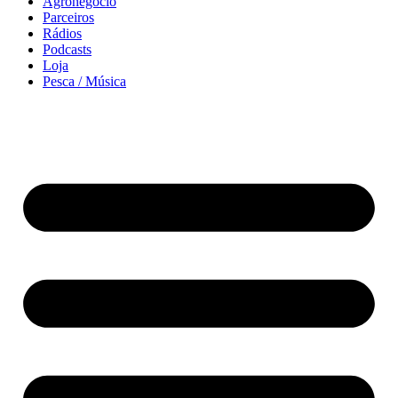
Agronegócio
Parceiros
Rádios
Podcasts
Loja
Pesca / Música