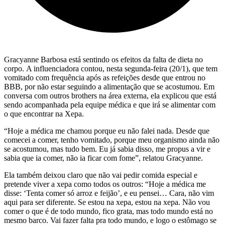
Gracyanne Barbosa está sentindo os efeitos da falta de dieta no
corpo. A influenciadora contou, nesta segunda-feira (20/1), que tem
vomitado com frequência após as refeições desde que entrou no
BBB, por não estar seguindo a alimentação que se acostumou. Em
conversa com outros brothers na área externa, ela explicou que está
sendo acompanhada pela equipe médica e que irá se alimentar com
o que encontrar na Xepa.
“Hoje a médica me chamou porque eu não falei nada. Desde que
comecei a comer, tenho vomitado, porque meu organismo ainda não
se acostumou, mas tudo bem. Eu já sabia disso, me propus a vir e
sabia que ia comer, não ia ficar com fome”, relatou Gracyanne.
Ela também deixou claro que não vai pedir comida especial e
pretende viver a xepa como todos os outros: “Hoje a médica me
disse: ‘Tenta comer só arroz e feijão’, e eu pensei… Cara, não vim
aqui para ser diferente. Se estou na xepa, estou na xepa. Não vou
comer o que é de todo mundo, fico grata, mas todo mundo está no
mesmo barco. Vai fazer falta pra todo mundo, e logo o estômago se