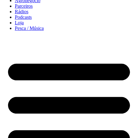
Agronegócio
Parceiros
Rádios
Podcasts
Loja
Pesca / Música