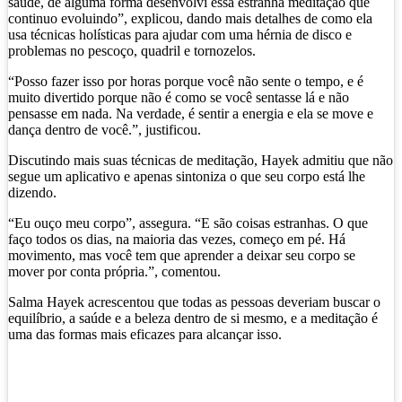
saúde, de alguma forma desenvolvi essa estranha meditação que
continuo evoluindo”, explicou, dando mais detalhes de como ela
usa técnicas holísticas para ajudar com uma hérnia de disco e
problemas no pescoço, quadril e tornozelos.
“Posso fazer isso por horas porque você não sente o tempo, e é
muito divertido porque não é como se você sentasse lá e não
pensasse em nada. Na verdade, é sentir a energia e ela se move e
dança dentro de você.”, justificou.
Discutindo mais suas técnicas de meditação, Hayek admitiu que não
segue um aplicativo e apenas sintoniza o que seu corpo está lhe
dizendo.
“Eu ouço meu corpo”, assegura. “E são coisas estranhas. O que
faço todos os dias, na maioria das vezes, começo em pé. Há
movimento, mas você tem que aprender a deixar seu corpo se
mover por conta própria.”, comentou.
Salma Hayek acrescentou que todas as pessoas deveriam buscar o
equilíbrio, a saúde e a beleza dentro de si mesmo, e a meditação é
uma das formas mais eficazes para alcançar isso.